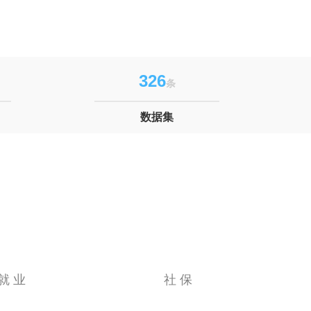
326
条
数据集
就 业
社 保