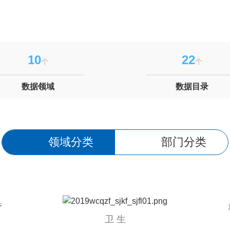
10
22
个
个
数据领域
数据目录
领域分类
部门分类
疗
卫 生