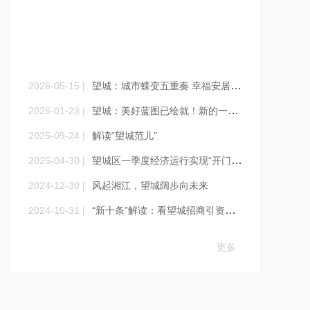
统计分析
Statistical Analysis
2026-05-15 |
望城：城市蝶变五重奏 幸福安居新典范
2026-01-23 |
望城：美好蓝图已绘就！新的一年这么干
2025-09-24 |
解读“望城范儿”
2025-04-30 |
望城区一季度经济运行实现“开门红”，奋力冲刺“双过半”
2024-12-30 |
风起湘江，望城阔步向未来
2024-10-31 |
“新十条”解读：看望城招商引资的破局之道
更多