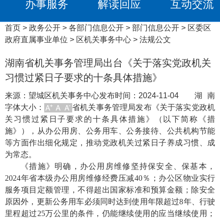
办事服务
解读回应
互动交流
首页
>
政务公开
>
各部门信息公开
>
部门信息公开
>
区委区
政府直属事业单位
>
区机关事务中心
>
法规公文
湖南省机关事务管理局出台《关于落实党政机关
习惯过紧日子要求的十条具体措施》
来源：
望城区机关事务中心
发布时间：2024-11-04
湖南
字体大小：
省机关事务管理局发布《关于落实党政机
关习惯过紧日子要求的十条具体措施》（以下简称《措
施》），从办公用房、公务用车、公务接待、公共机构节能
等方面作出细化规定，推动党政机关过紧日子养成习惯、成
为常态。
《措施》明确，办公用房维修坚持保安全、保基本，
2024
年省本级办公用房维修经费压减
40％
；办公区物业实行
服务项目定额管理，不得超出国家标准和预算金额；除安全
原因外，更新公务用车必须同时达到使用年限超过
8
年、行驶
里程超过
25
万公里的条件，仍能继续使用的应当继续使用；