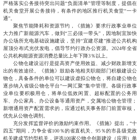
严格落实公务接待突出问题“负面清单”管理等制度，提倡在
机关食堂开展公务接待，有条件的地区推行机关食堂“一卡
通”。
聚焦节能降耗和资源节约，《措施》要求行政事业单位
大力推广新能源汽车，做到
“三必须一带头”，因地制宜加快
办公场所充电基础设施建设，坚持“宜建尽建”推进公共机构
屋顶分布式光伏发电，倡导节约行政办公资源。
2024
年全省
公共机构能源资源消费总量比上年下降
3％
以上。
公物仓建设运行是提高资产使用效益、减少财政新增支
出的有效途径。《措施》鼓励各地相关职能部门积极建设公
物仓，具备条件的单位可以建设虚拟公物仓，将自建公物仓
逐步纳入省级公物仓平台
“一网汇聚”集中管理。各级行政事
业单位要积极用仓，将单位低效闲置、超标配置的公务用
车、办公家具、办公设备等通用资产，交属地公物仓管理；
新增通用资产配置需求的，应通过机关事务部门前置审核，
优先从公物仓调剂。
充分发挥监督评价的激励约束作用。《措施》提出，
“十
四五”期间，力争全省
100％
的省直机关、
95％
的市县级党政
机关建成节约型机关，评选
100
家公物仓创新建设（应用）单