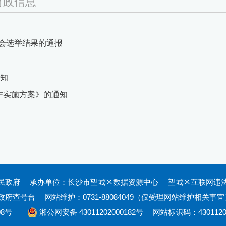
财政信息
会选举结果的通报
通知
作实施方案》的通知
民政府
承办单位：长沙市望城区数据资源中心
望城区互联网违法和不
政府查号台
网站维护：0731-88084049（仅受理网站维护相关事宜
08号
湘公网安备 43011202000182号
网站标识码：4301120