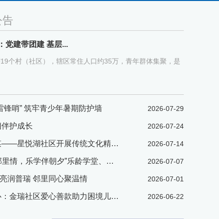
公告
建带团建 基层...
19个村（社区），辖区常住人口约35万，青年群体集聚，是
雷锋哨” 筑牢青少年暑期防护墙
2026-07-29
相伴护成长
2026-07-24
品古建智慧 悟中华智谋——星悦湖社区开展传统文化精品课堂
2026-07-14
银星湾社区开展“星聚邻里情，乐学伴朝夕”乐龄学堂、悦邻夜校结业典礼
2026-07-07
亮润普瑞 邻里同心聚温情
2026-07-01
义卖聚爱心 微光护童心：金瑞社区爱心善款助力困境儿童暖心慰问
2026-06-22