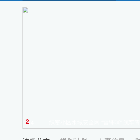
2
织密小区水域安全网 “雷锋哨” 筑牢
/4