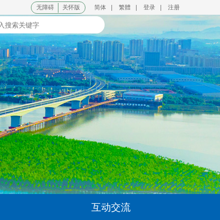
无障碍
关怀版
简体
|
繁體
|
登录
|
注册
互动交流