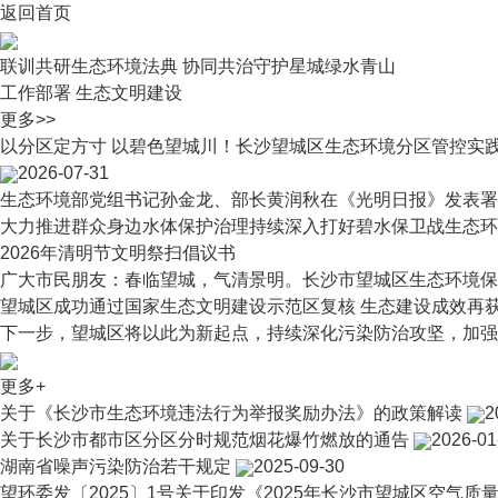
返回首页
联训共研生态环境法典 协同共治守护星城绿水青山
工作部署
生态文明建设
更多>>
以分区定方寸 以碧色望城川！长沙望城区生态环境分区管控实
2026-07-31
生态环境部党组书记孙金龙、部长黄润秋在《光明日报》发表署
大力推进群众身边水体保护治理持续深入打好碧水保卫战生态环境
2026年清明节文明祭扫倡议书
广大市民朋友：春临望城，气清景明。长沙市望城区生态环境保护
望城区成功通过国家生态文明建设示范区复核 生态建设成效再
下一步，望城区将以此为新起点，持续深化污染防治攻坚，加强山
更多+
关于《长沙市生态环境违法行为举报奖励办法》的政策解读
2
关于长沙市都市区分区分时规范烟花爆竹燃放的通告
2026-01
湖南省噪声污染防治若干规定
2025-09-30
望环委发〔2025〕1号关于印发《2025年长沙市望城区空气