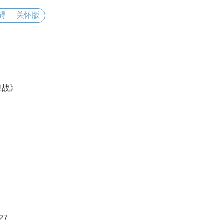
碍
关怀版
卫战》
27